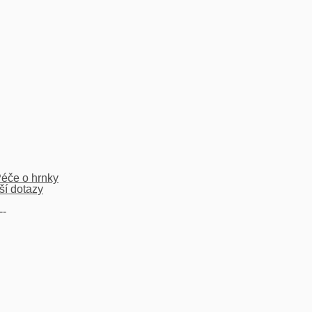
éče o hrnky
ší dotazy
--